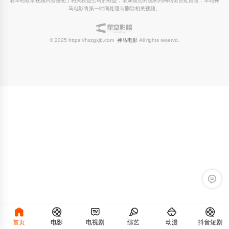
若本站收录视频内容侵犯了相关权益公司的权益，请麻烦您附说明到网站留言处留言，本站神
马电影将第一时间处理与删除相关视频。
© 2025 https://hszgxjb.com
神马电影
All rights reservd.
留言反
首页
电影
电视剧
综艺
动漫
抖音短剧