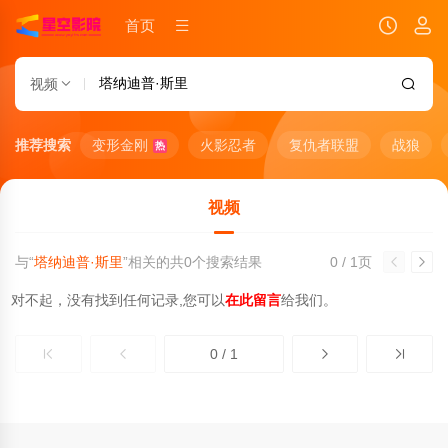
首页
视频
推荐搜索
变形金刚
火影忍者
复仇者联盟
战狼
热
视频
与“
塔纳迪普·斯里
”相关的共
0
个搜索结果
0 / 1页
对不起，没有找到任何记录,您可以
在此留言
给我们。
0 / 1