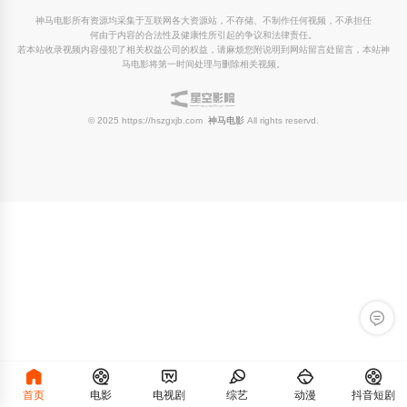
神马电影所有资源均采集于互联网各大资源站，不存储、不制作任何视频，不承担任
何由于内容的合法性及健康性所引起的争议和法律责任。
若本站收录视频内容侵犯了相关权益公司的权益，请麻烦您附说明到网站留言处留言，本站神
马电影将第一时间处理与删除相关视频。
© 2025 https://hszgxjb.com
神马电影
All rights reservd.
留言反
首页
电影
电视剧
综艺
动漫
抖音短剧