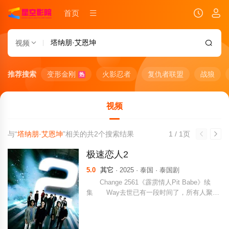
首页
视频
推荐搜索
变形金刚
火影忍者
复仇者联盟
战狼
热
视频
与“
塔纳朋·艾恩坤
”相关的共
2
个搜索结果
1 / 1页
极速恋人2
5.0
其它
· 2025 · 泰国 · 泰国剧
Change 2561《霹雳情人Pit Babe》续
集 Way去世已有一段时间了，所有人聚在
一起悼念他，虽然他们的生活看似顺利，但麻
烦还是迫在眉睫。