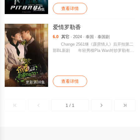
查看详情
第13集
爱情罗勒香
6.0
其它
· 2024 · 泰国 · 泰国剧
Change 2561继《霹雳情人》后开拍第二
部BL新剧 年轻男模Pla Wan对炒罗勒有着
不可抗拒的热情，他收到一份价值七位数的重
要合同，需要在著名影响力主廚 Ob 旗下的一
家豪华餐厅卧底实习。 这家豪华餐厅除了
以其精湛的烹饪技艺而闻名， 它也以整洁和
查看详情
精致而闻名，以至于让许多专业厨师还心存敬
更新第08集
畏，像他这样的业余厨师一定能够克服最严峻
的考验，能够担任餐厅新继任者的职位吗？
他的秘密任务是让厨师Ob爱上他并成为他
1 / 1
的接班人。据说他还是一个严重的完美主义
者，甚至给他的同龄人灌输恐惧。在香料和烟
熏的气味中，每次看着厨师的脸，为什么那头
鯨鱼的心总是颤抖？嗯，厨师的身体闻起来像
罗勒，谁能抗拒... 那么，业余爱好者Pla
Wan希望如何达到标准呢？ ~ ~改编自网