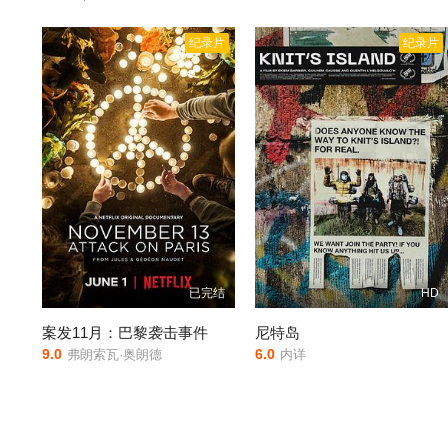
纪录片
纪录片
已完结
HD
案发11月：巴黎袭击事件
尼特岛
9.0
6.0
弗朗索瓦·奥朗德
内详