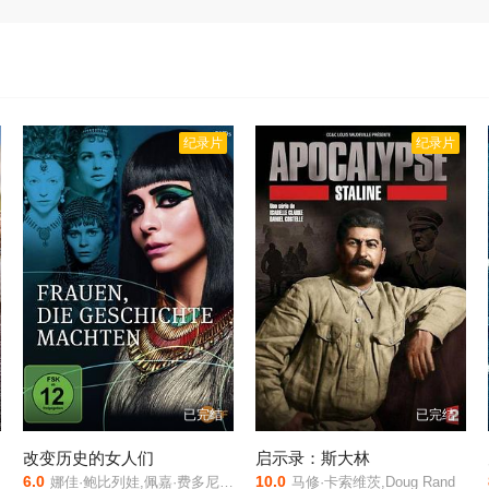
纪录片
纪录片
已完结
已完结
改变历史的女人们
启示录：斯大林
6.0
10.0
娜佳·鲍比列娃,佩嘉·费多尼,丽芙·丽莎·弗赖斯,马琳·罗瑟
马修·卡索维茨,Doug Rand