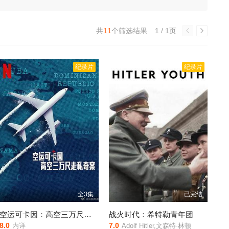
共
11
个筛选结果
1 / 1页
纪录片
纪录片
全3集
已完结
空运可卡因：高空三万尺走私奇案
战火时代：希特勒青年团
8.0
7.0
内详
Adolf Hitler,文森特·林顿