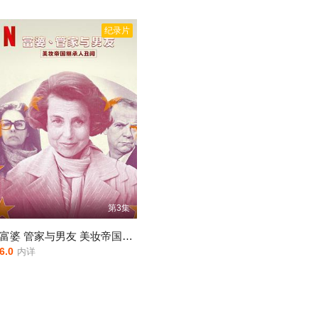
纪录片
第3集
富婆 管家与男友 美妆帝国继承人丑闻
6.0
内详