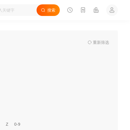
搜索
重
新筛
选
Z
0-9