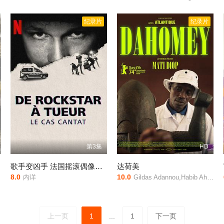
纪录片
纪录片
第3集
HD
歌手变凶手 法国摇滚偶像情杀谜案
达荷美
8.0
10.0
内详
Gildas Adannou,Habib Ahandessi,Joséa Guedje
上一页
1
...
1
下一页