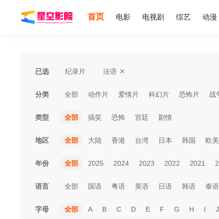
首页
电影
电视剧
综艺
动漫
已选
纪录片
法语
分类
全部
动作片
爱情片
科幻片
恐怖片
战
类型
全部
搞笑
恐怖
宫廷
剧情
地区
全部
大陆
香港
台湾
日本
韩国
欧美
年份
全部
2025
2024
2023
2022
2021
2
语言
全部
国语
粤语
英语
日语
韩语
泰语
字母
全部
A
B
C
D
E
F
G
H
I
J