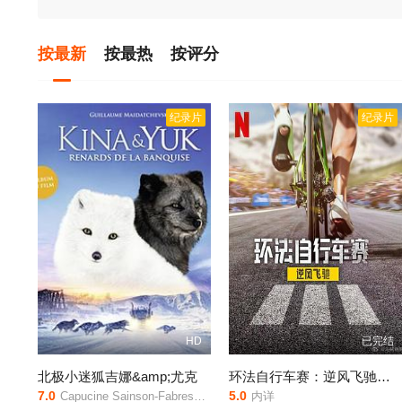
按最新
按最热
按评分
纪录片
纪录片
HD
已完结
北极小迷狐吉娜&amp;尤克
环法自行车赛：逆风飞驰第三季
7.0
5.0
Capucine Sainson-Fabresse,科琳娜·马谢罗
内详