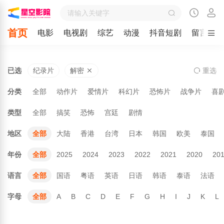
首页
电影
电视剧
综艺
动漫
抖音短剧
留言
已选
纪录片
解密
重
选
分类
全部
动作片
爱情片
科幻片
恐怖片
战争片
喜
类型
全部
搞笑
恐怖
宫廷
剧情
地区
全部
大陆
香港
台湾
日本
韩国
欧美
泰国
年份
全部
2025
2024
2023
2022
2021
2020
20
语言
全部
国语
粤语
英语
日语
韩语
泰语
法语
字母
全部
A
B
C
D
E
F
G
H
I
J
K
L