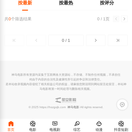
按最新
按最热
按评分
共
0
个筛选结果
0 / 1页
0 / 1
神马电影所有资源均采集于互联网各大资源站，不存储、不制作任何视频，不承担任
何由于内容的合法性及健康性所引起的争议和法律责任。
若本站收录视频内容侵犯了相关权益公司的权益，请麻烦您附说明到网站留言处留言，本站神
马电影将第一时间处理与删除相关视频。
留言反
© 2025 https://hszgxjb.com
神马电影
All rights reservd.
首页
电影
电视剧
综艺
动漫
抖音短剧